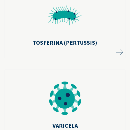
Gracias a que la mayoría de los niños reciben
vacunas que protegen contra la tosferina,
los casos de la enfermedad han disminuido
23
en más del 75%.
Más información
TOSFERINA (PERTUSSIS)
La vacuna contra la varicela previene más de
4
3.5 millones de casos de varicela cada año.
Más información
VARICELA