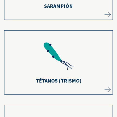
SARAMPIÓN
Debido a las vacunaciones de rutina, las
muertes por tétanos han disminuido en un
22
99 % en los Estados Unidos desde 1947.
Más información
TÉTANOS (TRISMO)