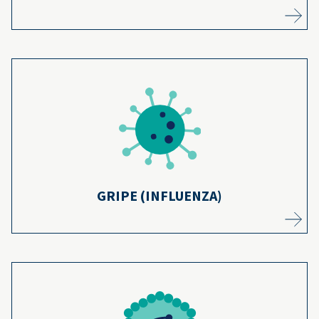
Millones de niños han sido vacunados de
manera segura contra la gripe en los últimos
7
50+ años.
Más información
GRIPE (INFLUENZA)
La hepatitis A solía ser más común, pero la
8
vacuna previene miles de casos cada año.