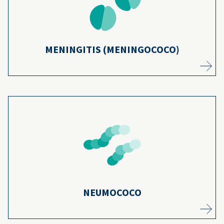
de tres tipos de la enfermedad ha
13
disminuido en más del 90 %.
Más información
MENINGITIS (MENINGOCOCO)
Los niños son parte de las 150,000
hospitalizaciones por neumonía cada año,
pero las vacunas ayudan a protegerlos de
15
contraer neumonía desde un principio.
Más información
NEUMOCOCO