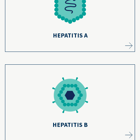
Más información
HEPATITIS A
La vacuna contra la hepatitis B ha protegido
a los bebés de desarrollar problemas
hepáticos crónicos durante más de 30
9
años.
Más información
HEPATITIS B