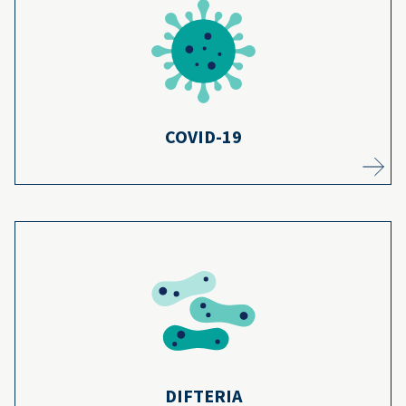
Incluso si tu hijo contrae COVID-19, estar
vacunado hace que sea menos probable que
5
se enferme gravemente.
Más información
COVID-19
Gracias a que la mayoría de los niños reciben
vacunas contra la difteria, los casos se han
reducido en un 99.9% desde la década de
6
1920.
Más información
DIFTERIA