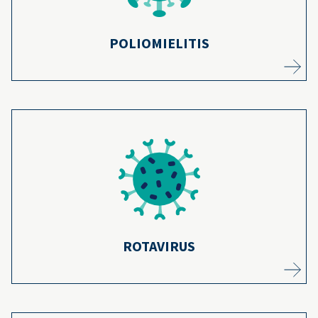
superior al 99 %.
Más información
POLIOMIELITIS
Gracias a la vacuna contra el rotavirus, muy
pocos niños son hospitalizados a causa de
esta enfermedad: más del 94 % de los niños
están protegidos contra enfermedades
19
graves.
Más información
ROTAVIRUS