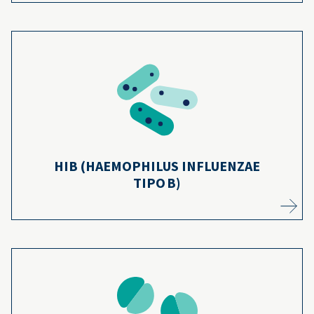
Gracias a que la mayoría de los niños se
vacunan, los casos graves de enfermedad
por Hib han disminuido en más del 99 %
10
desde 1991.
Más información
HIB (HAEMOPHILUS INFLUENZAE
TIPO B)
Los preadolescentes y adolescentes tienen
mayor riesgo de contraer meningitis. Desde
que se introdujeron las vacunas, los casos