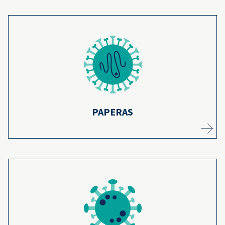
Los casos de paperas han disminuido en un
99 % desde que comenzó el programa de
vacunación contra las paperas hace más de
14
50 años.
Más información
PAPERAS
La polio, que en el pasado mataba a miles
de personas, ahora está prácticamente
eliminada en Estados Unidos porque la serie
completa de vacunas tiene una efectividad
16,17