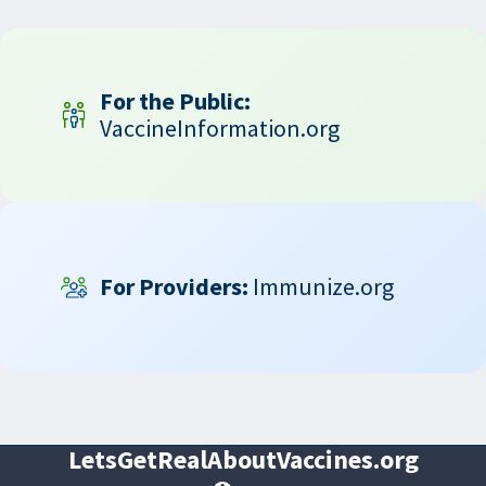
For the Public:
VaccineInformation.org
For Providers:
Immunize.org
LetsGetRealAboutVaccines.org