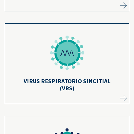
El VRS es una de las principales causas de
hospitalización en bebés, pero el anticuerpo
contra el VRS puede ayudar a su bebé a
18
combatir la infección.
Más información
VIRUS RESPIRATORIO SINCITIAL
(VRS)
Las infecciones por VPH causan alrededor