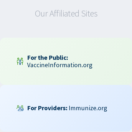
Our Affiliated Sites
For the Public:
VaccineInformation.org
For Providers:
Immunize.org