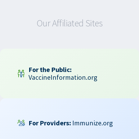
Our Affiliated Sites
For the Public:
VaccineInformation.org
For Providers:
Immunize.org