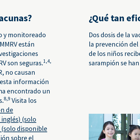
vacunas?
¿Qué tan efi
o y monitoreado
Dos dosis de la v
s MMRV están
la prevención del
vestigaciones
de los niños recib
1,
4,
V son seguras.
sarampión se han 
R, no causan
 esta información
 ha encontrado un
8,
9
s.
Visita los
ón de
inglés) (solo
(solo disponible
ión sobre el