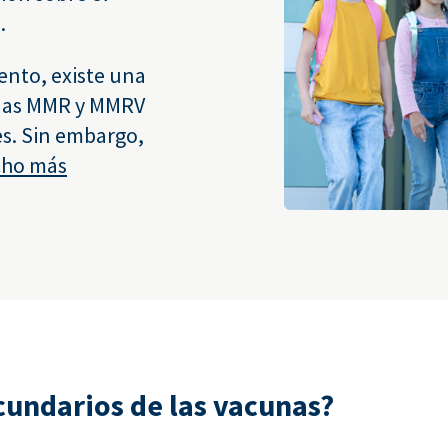
.
nto, existe una
unas MMR y MMRV
es. Sin embargo,
ho más
ecundarios de las vacunas?