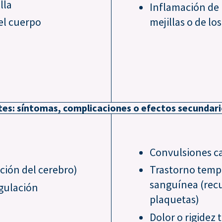
lla
Inflamación de 
el cuerpo
mejillas o de lo
es: síntomas, complicaciones o efectos secundar
Convulsiones ca
ación del cerebro)
Trastorno tempo
sanguínea (rec
agulación
plaquetas)
Dolor o rigidez 