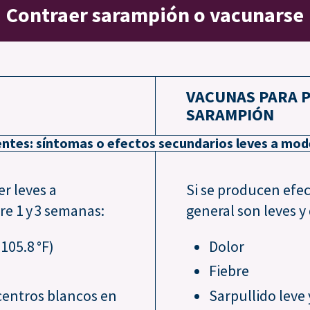
Contraer sarampión o vacunarse
VACUNAS PARA P
SARAMPIÓN
ntes: síntomas o efectos secundarios leves a mo
r leves a
Si se producen efec
e 1 y 3 semanas:
general son leves y 
 105.8 °F)
Dolor
Fiebre
centros blancos en
Sarpullido leve