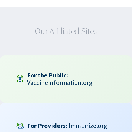
Our Affiliated Sites
For the Public:
VaccineInformation.org
For Providers:
Immunize.org