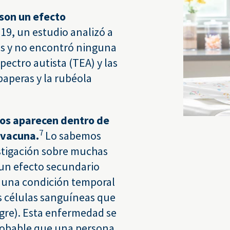
 son un efecto
19, un estudio analizó a
os y no encontró ninguna
pectro autista (TEA) y las
paperas y la rubéola
ios aparecen dentro de
7
a vacuna.
Lo sabemos
estigación sobre muchas
 un efecto secundario
 una condición temporal
s células sanguíneas que
ngre). Esta enfermedad se
robable que una persona