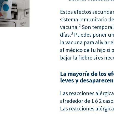
Estos efectos secundar
sistema inmunitario de
2
vacuna.
Son temporale
3
días.
Puedes poner un 
la vacuna para aliviar
al médico de tu hijo s
bajar la fiebre si es nec
La mayoría de los e
leves y desaparecen
Las reacciones alérgic
alrededor de 1 ó 2 cas
Las reacciones alérgica