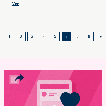
Ver
1
2
3
4
5
6
7
8
9