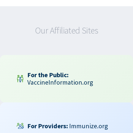
Our Affiliated Sites
For the Public:
VaccineInformation.org
For Providers:
Immunize.org