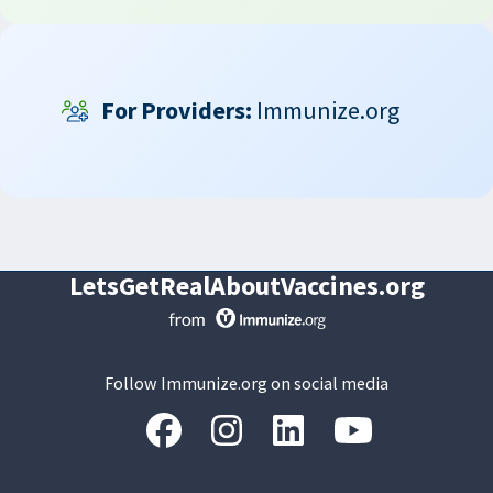
For Providers:
Immunize.org
LetsGetRealAboutVaccines.org
Follow Immunize.org on social media
“Facebook
“Instagram
“LinkedIn
“Youtube